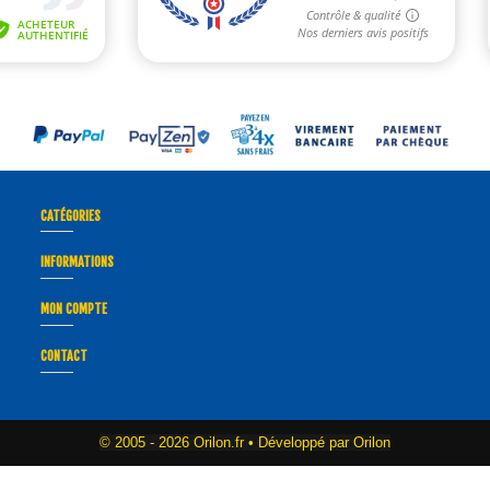
CATÉGORIES
INFORMATIONS
MON COMPTE
CONTACT
© 2005 -
2026 Orilon.fr • Développé par Orilon