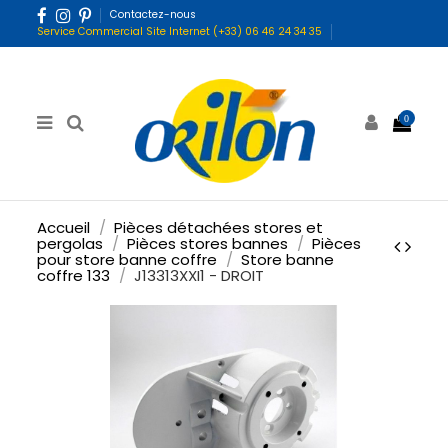
Contactez-nous
Service Commercial Site Internet (+33) 06 46 24 34 35
0
Accueil
Pièces détachées stores et
pergolas
Pièces stores bannes
Pièces
pour store banne coffre
Store banne
coffre 133
J13313XXI1 - DROIT