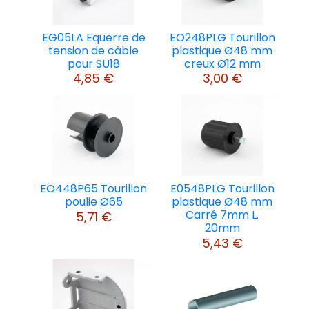
EG05LA Equerre de
EO248PLG Tourillon
tension de câble
plastique Ø48 mm
pour SU18
creux Ø12 mm
4,85 €
3,00 €
EO448P65 Tourillon
E0548PLG Tourillon
poulie Ø65
plastique Ø48 mm
Carré 7mm L.
5,71 €
20mm
5,43 €