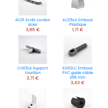
AC01 Arrêt cordon
AC05LA Embout
acier
Plastique
3,85 €
1,71 €
CU03LA Support
EG02LC Embout
tourillon
PVC guide câble
Ø18 mm
3,71 €
3,43 €