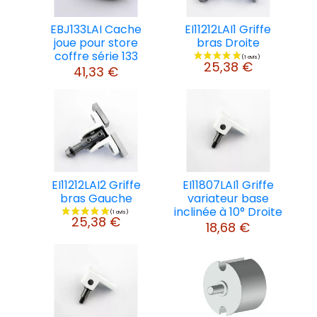
EBJ133LAI Cache
EI11212LAI1 Griffe
joue pour store
bras Droite
coffre série 133
25,38 €
41,33 €
EI11212LAI2 Griffe
EI11807LAI1 Griffe
bras Gauche
variateur base
inclinée à 10° Droite
25,38 €
18,68 €