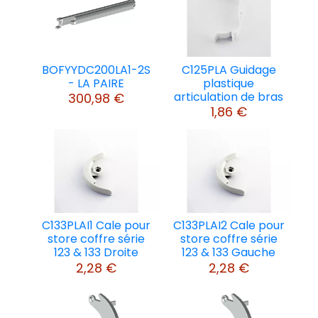
BOFYYDC200LA1-2S
C125PLA Guidage
- LA PAIRE
plastique
articulation de bras
300,98 €
1,86 €
C133PLAI1 Cale pour
C133PLAI2 Cale pour
store coffre série
store coffre série
123 & 133 Droite
123 & 133 Gauche
2,28 €
2,28 €