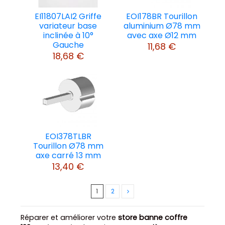
EI11807LAI2 Griffe
EOI178BR Tourillon
variateur base
aluminium Ø78 mm
inclinée à 10°
avec axe Ø12 mm
Gauche
11,68 €
18,68 €
EOI378TLBR
Tourillon Ø78 mm
axe carré 13 mm
13,40 €
1
2
Réparer et améliorer votre
store banne coffre