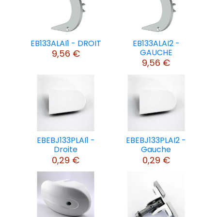
EB133ALAI1 - DROIT
EB133ALAI2 -
GAUCHE
9,56 €
9,56 €
EBEBJ133PLAI1 -
EBEBJ133PLAI2 -
Droite
Gauche
0,29 €
0,29 €