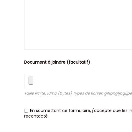
Document à joindre (facultatif)
Taille limite: 10mb (bytes) Types de fichier: gif|png|jpg|jp
En soumettant ce formulaire, j'accepte que les 
recontacté.