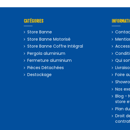
CATÉGORIES
INFORMATI
Store Banne
Contac
Store Banne Motorisé
Mention
Store Banne Coffre Intégral
Accessi
Pergola aluminium
Condit
Fermeture aluminium
Qui so
Pièces Détachées
Livrais
Destockage
Foire a
Showr
Nos exe
Blog - 
store e
Plan du
Droit d
contrat