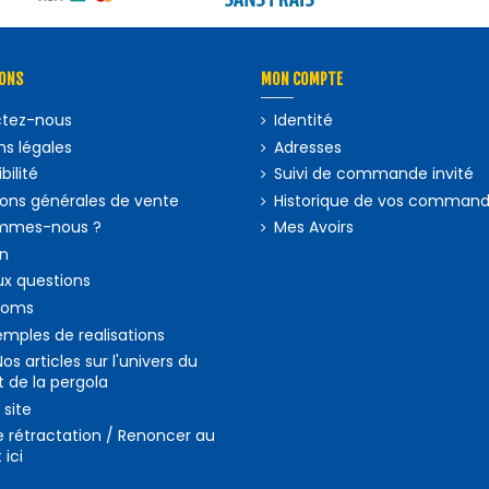
ONS
MON COMPTE
tez-nous
Identité
s légales
Adresses
bilité
Suivi de commande invité
ions générales de vente
Historique de vos comman
mmes-nous ?
Mes Avoirs
on
ux questions
ooms
mples de realisations
Nos articles sur l'univers du
t de la pergola
 site
e rétractation / Renoncer au
 ici