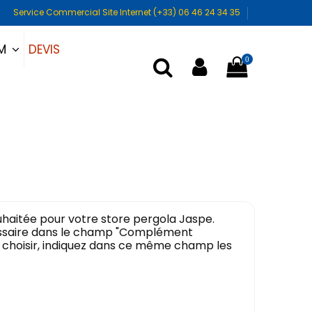
Service Commercial Site Internet (+33) 06 46 24 34 35
DEVIS
UM
0
uhaitée pour votre store pergola Jaspe.
cessaire dans le champ "Complément
r à choisir, indiquez dans ce même champ les