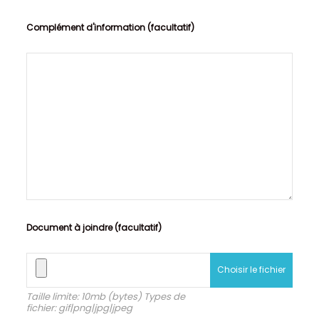
Complément d'information (facultatif)
Document à joindre (facultatif)
Choisir le fichier
Taille limite: 10mb (bytes) Types de
fichier: gif|png|jpg|jpeg