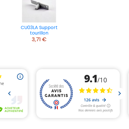
CU03LA Support
tourillon
3,71 €