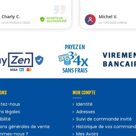
ONS
MON COMPTE
tez-nous
Identité
s légales
Adresses
bilité
Suivi de commande invité
ions générales de vente
Historique de vos comman
mmes-nous ?
Mes Avoirs