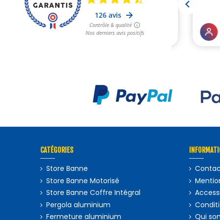
CATÉGORIES
INFORMATI
Store Banne
Contac
Store Banne Motorisé
Mention
Store Banne Coffre Intégral
Accessi
Pergola aluminium
Condit
Fermeture aluminium
Qui so