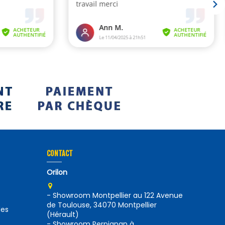
CONTACT
Orilon
- Showroom Montpellier au 122 Avenue
de Toulouse, 34070 Montpellier
des
(Hérault)
- Showroom Perpignan à