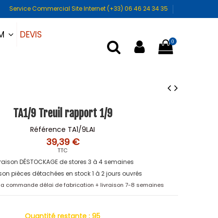
Service Commercial Site Internet (+33) 06 46 24 34 35
DEVIS
UM
0
TA1/9 Treuil rapport 1/9
Référence
TA1/9LAI
39,39 €
TTC
vraison DÉSTOCKAGE de stores 3 à 4 semaines
ison pièces détachées en stock 1 à 2 jours ouvrés
 la commande délai de fabrication + livraison 7-8 semaines
Quantité restante :
95