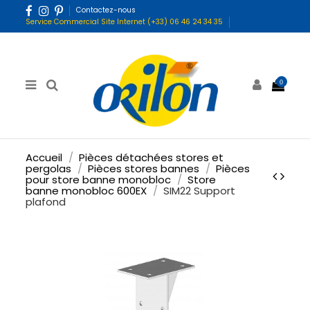
Contactez-nous
Service Commercial Site Internet (+33) 06 46 24 34 35
0
Accueil
Pièces détachées stores et
pergolas
Pièces stores bannes
Pièces
pour store banne monobloc
Store
banne monobloc 600EX
SIM22 Support
plafond