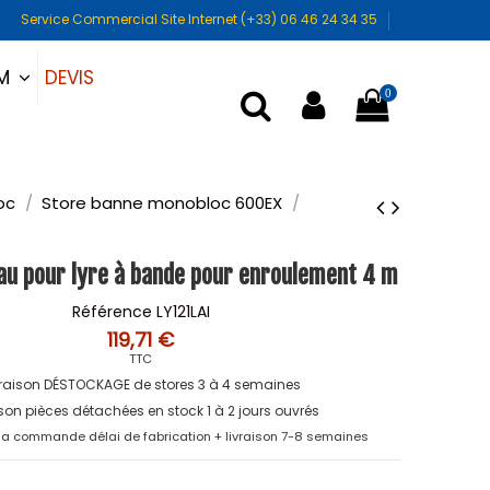
Service Commercial Site Internet (+33) 06 46 24 34 35
DEVIS
UM
0
oc
Store banne monobloc 600EX
au pour lyre à bande pour enroulement 4 m
Référence
LY121LAI
119,71 €
TTC
vraison DÉSTOCKAGE de stores 3 à 4 semaines
ison pièces détachées en stock 1 à 2 jours ouvrés
 la commande délai de fabrication + livraison 7-8 semaines