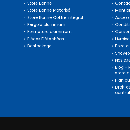
Store Banne
Contac
Store Banne Motorisé
Mention
Store Banne Coffre Intégral
Accessi
Pergola aluminium
Condit
Fermeture aluminium
Qui so
Pièces Détachées
Livrais
Destockage
Foire a
Showr
Nos exe
Blog - 
store e
Plan du
Droit d
contrat