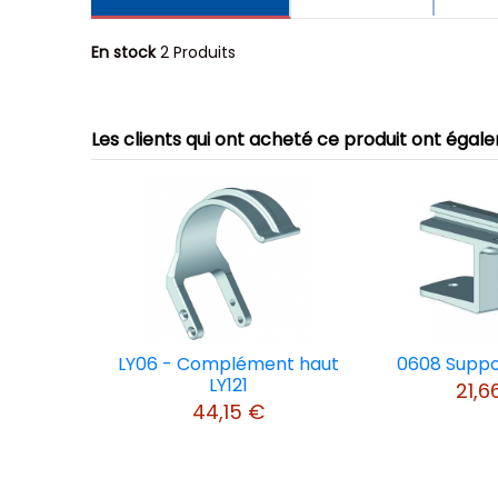
En stock
2 Produits
Les clients qui ont acheté ce produit ont égal
VOIR L'ATTESTATION
Avis soumis à un contrôle
Gilles L.
Publié le 13/03/2024 à 00:19
(Date de commande : 16/02/2024)
LY06 - Complément haut
0608 Suppo
Impeccable
LY121
21,6
44,15 €