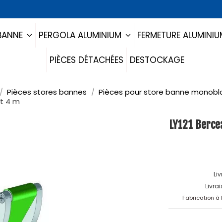
BANNE
PERGOLA ALUMINIUM
FERMETURE ALUMINI
PIÈCES DÉTACHÉES
DESTOCKAGE
Pièces stores bannes
Pièces pour store banne monobl
nt 4 m
LY121 Berce
Li
Livra
Fabrication à