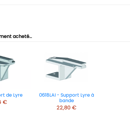
AVIS À PROPOS DU PRODUIT
ement acheté...
1
0
0
0
0
1★
2★
3★
4★
5★
rt de Lyre
0618LAI - Support Lyre à
bande
6 €
22,80 €