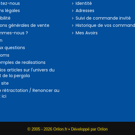
tez-nous
Identité
s légales
Adresses
bilité
Suivi de commande invité
ions générales de vente
Historique de vos comman
mmes-nous ?
Mes Avoirs
on
ux questions
ooms
mples de realisations
Nos articles sur l'univers du
t de la pergola
 site
e rétractation / Renoncer au
 ici
© 2005 -
2026 Orilon.fr • Développé par Orilon