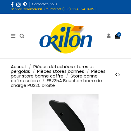
Contactez-nous
Service Commercial Site Internet (+33) 06 46 24 34 35
0
Accueil
Pièces détachées stores et
pergolas
Pièces stores bannes
Pièces
pour store banne coffre
Store banne
coffre solaire
EB225A Bouchon barre de
charge PU225 Droite