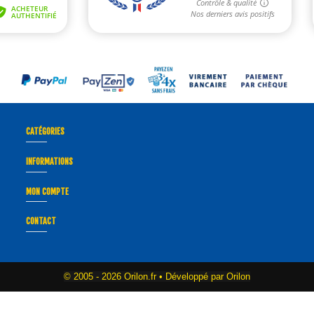
CATÉGORIES
INFORMATIONS
MON COMPTE
CONTACT
© 2005 -
2026 Orilon.fr • Développé par Orilon