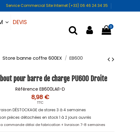
Service Commercial Site Internet (+33) 06 46 24 34 35
DEVIS
UM
0
Store banne coffre 600EX
EB600
out pour barre de charge PU600 Droite
Référence
EB600LAI1-D
8,98 €
TTC
vraison DÉSTOCKAGE de stores 3 à 4 semaines
ison pièces détachées en stock 1 à 2 jours ouvrés
 la commande délai de fabrication + livraison 7-8 semaines