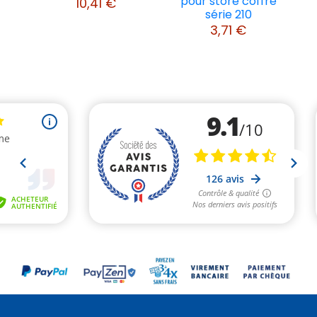
pour store coffre
10,41 €
série 210
3,71 €