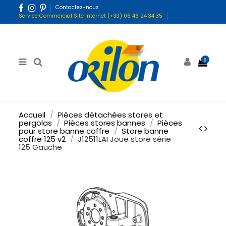
Contactez-nous
Service Commercial Site Internet (+33) 06 46 24 34 35
0
Accueil
Pièces détachées stores et
pergolas
Pièces stores bannes
Pièces
pour store banne coffre
Store banne
coffre 125 v2
J12511LAI Joue store série
125 Gauche