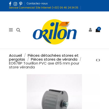
Contactez-nous
Service Commercial Site Internet (+33) 06 46 24 34 35
0
Accueil
Pièces détachées stores et
pergolas
Pièces stores de véranda
EO678P Tourillon PVC axe Ø15 mm pour
store véranda