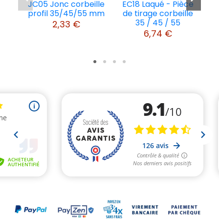
JC05 Jonc corbeille
EC18 Laqué - Pièce
P
profil 35/45/55 mm
de tirage corbeille
35 / 45 / 55
2,33 €
6,74 €