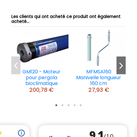
Les clients qui ont acheté ce produit ont également
acheté...
GM120 - Moteur
MFMSA160
M
pour pergola
Manivelle longueur
bioclimatique
160 cm
200,78 €
27,93 €