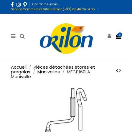
Contactez-nous
Service Commercial Site Internet (+33) 06 46 24 34 35
0
Accueil
Pièces détachées stores et
pergolas
Manivelles
MFCP160LA
Manivelle