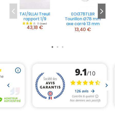
TA1/9LLAI Treuil
EOI378TLBR
E
rapport 1/9
Tourillon Ø78 mm
axe carré 13 mm
43,18 €
13,40 €