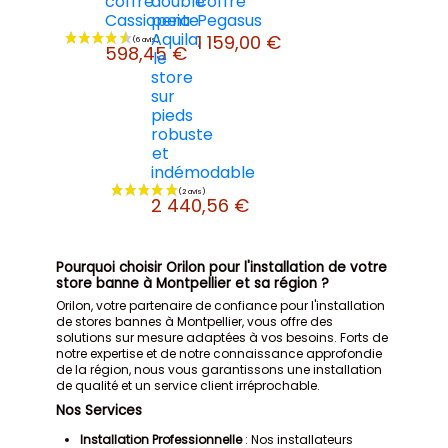
coffre
double
coffre
Cassiopeia
pente
Pegasus
Aquila,
1 159,00 €
598,45 €
le
store
sur
pieds
robuste
et
indémodable
2 440,56 €
Pourquoi choisir Orilon pour l'installation de votre
store banne à Montpellier et sa région ?
Orilon, votre partenaire de confiance pour l'installation
de stores bannes à Montpellier, vous offre des
solutions sur mesure adaptées à vos besoins. Forts de
(6 avis)
notre expertise et de notre connaissance approfondie
de la région, nous vous garantissons une installation
de qualité et un service client irréprochable.
Nos Services
Installation Professionnelle
: Nos installateurs