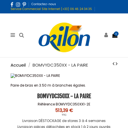
Contactez-nous
Service Commercial Site Internet (+33) 06 46 24 34 35
0
Accueil
BOMVYDC350XX - LA PAIRE
Paire de bras en 3.50 m à branches égales.
BOMVYDC350XX - LA PAIRE
Référence
BOMVYDC350XX1-2E
513,39 €
TTC
Livraison DÉSTOCKAGE de stores 3 à 4 semaines
Livraison pièces détachées en stock 1 à 2 jours ouvrés