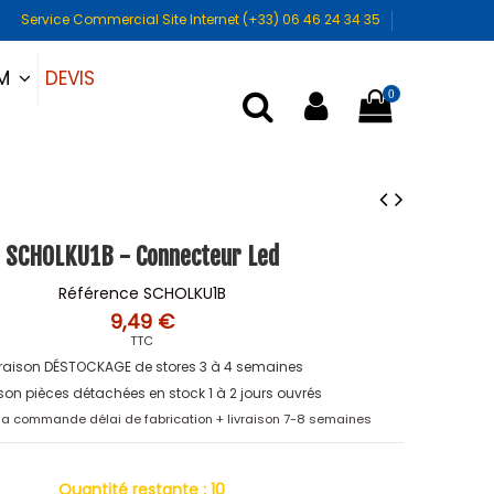
Service Commercial Site Internet (+33) 06 46 24 34 35
DEVIS
UM
0
SCHOLKU1B - Connecteur Led
Référence
SCHOLKU1B
9,49 €
TTC
vraison DÉSTOCKAGE de stores 3 à 4 semaines
ison pièces détachées en stock 1 à 2 jours ouvrés
 la commande délai de fabrication + livraison 7-8 semaines
Quantité restante :
10