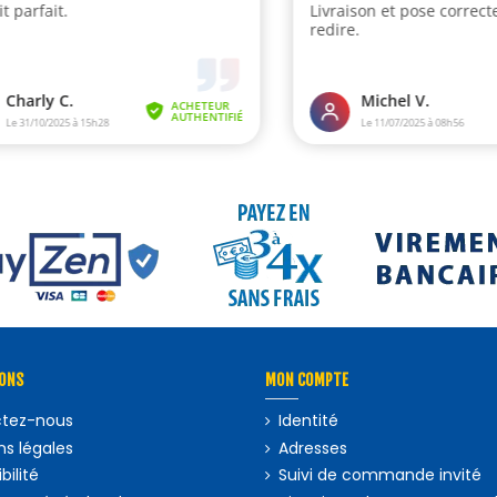
ONS
MON COMPTE
tez-nous
Identité
s légales
Adresses
bilité
Suivi de commande invité