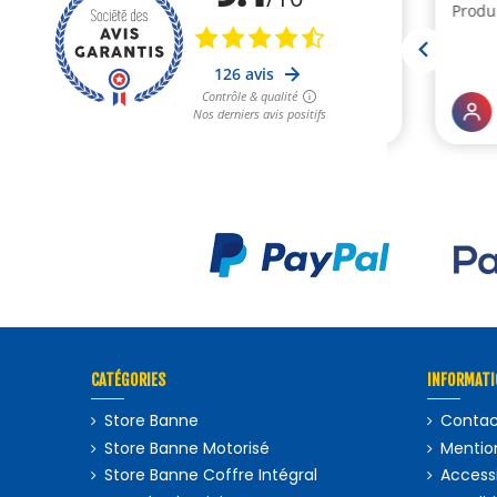
CATÉGORIES
INFORMATI
Store Banne
Contac
Store Banne Motorisé
Mention
Store Banne Coffre Intégral
Accessi